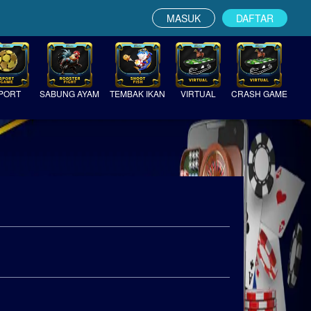
MASUK
DAFTAR
PORT
SABUNG AYAM
TEMBAK IKAN
VIRTUAL
CRASH GAME