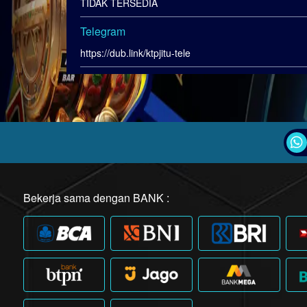
TIDAK TERSEDIA
Telegram
https://dub.link/ktpjitu-tele
Bekerja sama dengan BANK :