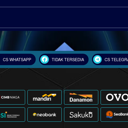
CS WHATSAPP
TIDAK TERSEDIA
CS TELEGR