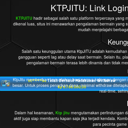
KTPJITU: Link Logi
KTPJITU
hadir sebagai salah satu platform terpercaya yang 
dikenal luas, situs ini menawarkan pengalaman bermain yang s
mudah menjelajahi berbag
Keung
Salah satu keunggulan utama KtpJiTU adalah kemudahan a
gangguan seperti lag atau delay saat bermain. Selain itu, p
pengalaman bermain terasa lebih dinamis dan tidak me
KtpJitu memberikan kemudahan bagi semua kalangan dengan me
st****xc
Telah Berhasil Melakukan Withdraw
besar. Untuk proses penarikan dana, minimal withdraw ditetapk
Rp 6.766.000,00
real-time, seh
Dalam hal keamanan,
Ktp jitu
mengutamakan perlindungan dat
aktif juga siap membantu kapan saja jika terjadi kendala. Kom
para pecinta game 