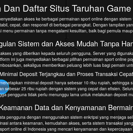
n Dan Daftar Situs Taruhan Game 
menyediakan akses ke berbagai permainan sport online dengan sistem 
tabil, cepat, dan responsif di berbagai perangkat. Dengan tampilan 
ai menu permainan tanpa mengalami kesulitan, baik bagi pemula mau
gulan Sistem dan Akses Mudah Tanpa Ha
kses yang diberikan kepada seluruh pengguna. Server yang digunaka
latform ini juga menyediakan berbagai pilihan permainan sport online po
mbosankan, sekaligus memberikan peluang lebih luas bagi pemain untu
Minimal Deposit Terjangkau dan Proses Transaksi Cepa
netapkan minimal deposit hanya sebesar 10 ribu rupiah, sehingga si
an sebesar 25 ribu rupiah dengan sistem yang cepat dan efisien. Selur
ingga pengguna tidak perlu menunggu lama untuk melakukan deposit m
Keamanan Data dan Kenyamanan Bermai
a pengguna dengan menggunakan sistem enkripsi yang menjaga seluru
binasi antara keamanan, kemudahan akses, serta sistem transaksi yang
sport online di Indonesia yang mencari kenyamanan dan kepercayaan