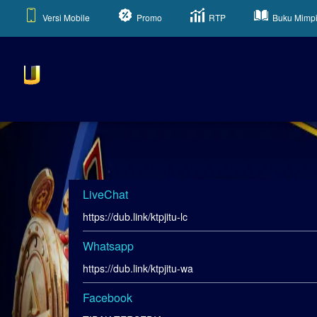
Versi Mobile
Promo
RTP
Buku Mimp
LiveChat
https://dub.link/ktpjitu-lc
Whatsapp
https://dub.link/ktpjitu-wa
Facebook