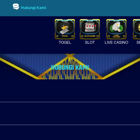
Hubungi Kami
i
TOGEL
SLOT
LIVE CASINO
S
HUBUNGI KAMI